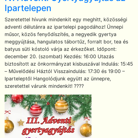
Ipartelepen
Szeretettel hívunk mindenkit egy meghitt, közösségi
adventi délutánra az ipartelepi pagodához! Ünnepi
műsor, közös fenyődíszítés, a negyedik gyertya
meggyújtása, hangulatos tábortűz, forralt bor, tea és
batyus süti kóstoló várja az érkezőket. Időpont:
december 20. (szombat) Kezdés: 16:00 Utazás
biztosított az önkormányzat kisbuszával Indulás: 15:45
– Művelődési Háztól Visszaindulás: 17:30 és 19:00 –
Iparteleptől Hangolódjunk együtt az ünnepre,
szeretettel várunk mindenkit! ????