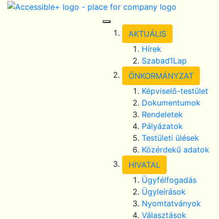
Skip Navigation
selected
Toggle Navigation
AKTUÁLIS
Hírek
Szabad1Lap
ÖNKORMÁNYZAT
Képviselő-testület
Dokumentumok
Rendeletek
Pályázatok
Testületi ülések
Közérdekű adatok
HIVATAL
Ügyfélfogadás
Ügyleírások
Nyomtatványok
Választások