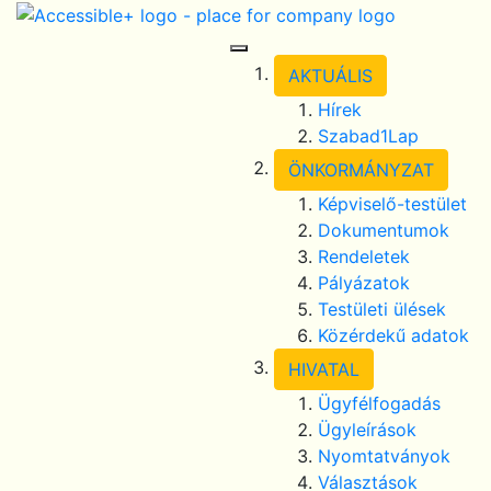
Skip Navigation
selected
Toggle Navigation
AKTUÁLIS
Hírek
Szabad1Lap
ÖNKORMÁNYZAT
Képviselő-testület
Dokumentumok
Rendeletek
Pályázatok
Testületi ülések
Közérdekű adatok
HIVATAL
Ügyfélfogadás
Ügyleírások
Nyomtatványok
Választások