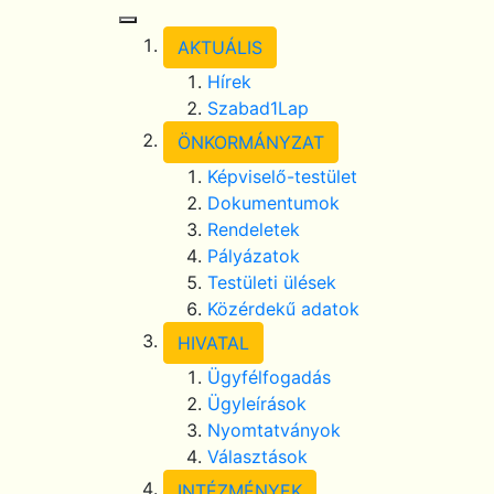
Toggle Navigation
AKTUÁLIS
Hírek
Szabad1Lap
ÖNKORMÁNYZAT
Képviselő-testület
Dokumentumok
Rendeletek
Pályázatok
Testületi ülések
Közérdekű adatok
HIVATAL
Ügyfélfogadás
Ügyleírások
Nyomtatványok
Választások
INTÉZMÉNYEK