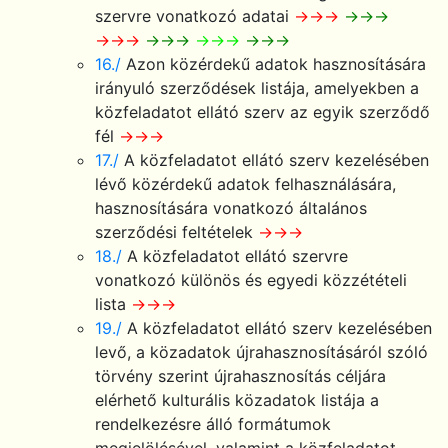
szervre vonatkozó adatai
→→→
→→→
→→→
→→→
→→→
→→→
16./
Azon közérdekű adatok hasznosítására
irányuló szerződések listája, amelyekben a
közfeladatot ellátó szerv az egyik szerződő
fél
→→→
17./
A közfeladatot ellátó szerv kezelésében
lévő közérdekű adatok felhasználására,
hasznosítására vonatkozó általános
szerződési feltételek
→→→
18./
A közfeladatot ellátó szervre
vonatkozó különös és egyedi közzétételi
lista
→→→
19./
A közfeladatot ellátó szerv kezelésében
levő, a közadatok újrahasznosításáról szóló
törvény szerint újrahasznosítás céljára
elérhető kulturális közadatok listája a
rendelkezésre álló formátumok
megjelölésével, valamint a közfeladatot