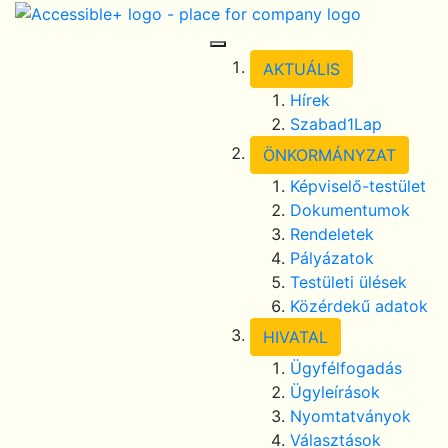
Skip Navigation
selected
Toggle Navigation
AKTUÁLIS
Hírek
Szabad1Lap
ÖNKORMÁNYZAT
Képviselő-testület
Dokumentumok
Rendeletek
Pályázatok
Testületi ülések
Közérdekű adatok
HIVATAL
Ügyfélfogadás
Ügyleírások
Nyomtatványok
Választások