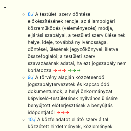
8./
A testületi szerv döntései
előkészítésének rendje, az állampolgári
közreműködés (véleményezés) módja,
eljárási szabályai, a testületi szerv üléseinek
helye, ideje, továbbá nyilvánossága,
döntései, ülésének jegyzőkönyvei, illetve
összefoglalói; a testületi szerv
szavazásának adatai, ha ezt jogszabály nem
korlátozza
→→→
→→→
9./
A törvény alapján közzéteendő
jogszabálytervezetek és kapcsolódó
dokumentumok; a helyi önkormányzat
képviselő-testületének nyilvános ülésére
benyújtott előterjesztések a benyújtás
időpontjától
→→→
10./
A közfeladatot ellátó szerv által
közzétett hirdetmények, közlemények