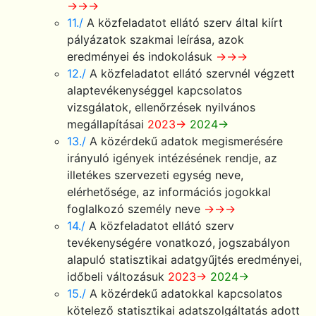
→→→
11./
A közfeladatot ellátó szerv által kiírt
pályázatok szakmai leírása, azok
eredményei és indokolásuk
→→→
12./
A közfeladatot ellátó szervnél végzett
alaptevékenységgel kapcsolatos
vizsgálatok, ellenőrzések nyilvános
megállapításai
2023→
2024→
13./
A közérdekű adatok megismerésére
irányuló igények intézésének rendje, az
illetékes szervezeti egység neve,
elérhetősége, az információs jogokkal
foglalkozó személy neve
→→→
14./
A közfeladatot ellátó szerv
tevékenységére vonatkozó, jogszabályon
alapuló statisztikai adatgyűjtés eredményei,
időbeli változásuk
2023→
2024→
15./
A közérdekű adatokkal kapcsolatos
kötelező statisztikai adatszolgáltatás adott