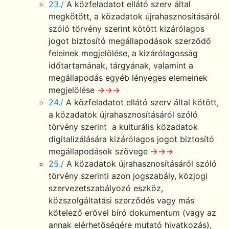
23./
A közfeladatot ellátó szerv által
megkötött, a közadatok újrahasznosításáról
szóló törvény szerint kötött kizárólagos
jogot biztosító megállapodások szerződő
feleinek megjelölése, a kizárólagosság
időtartamának, tárgyának, valamint a
megállapodás egyéb lényeges elemeinek
megjelölése
→→→
24./
A közfeladatot ellátó szerv által kötött,
a közadatok újrahasznosításáról szóló
törvény szerint a kulturális közadatok
digitalizálására kizárólagos jogot biztosító
megállapodások szövege
→→→
25./
A közadatok újrahasznosításáról szóló
törvény szerinti azon jogszabály, közjogi
szervezetszabályozó eszköz,
közszolgáltatási szerződés vagy más
kötelező erővel bíró dokumentum (vagy az
annak elérhetőségére mutató hivatkozás),