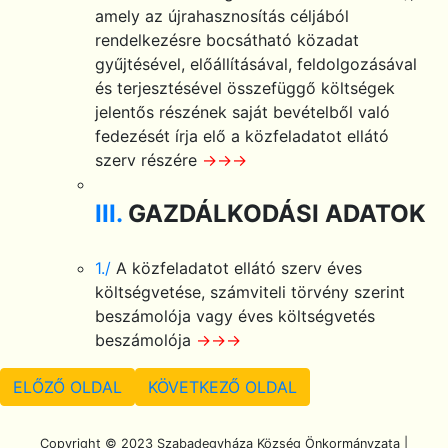
amely az újrahasznosítás céljából
rendelkezésre bocsátható közadat
gyűjtésével, előállításával, feldolgozásával
és terjesztésével összefüggő költségek
jelentős részének saját bevételből való
fedezését írja elő a közfeladatot ellátó
szerv részére
→→→
III.
GAZDÁLKODÁSI ADATOK
1./
A közfeladatot ellátó szerv éves
költségvetése, számviteli törvény szerint
beszámolója vagy éves költségvetés
beszámolója
→→→
ELŐZŐ OLDAL
KÖVETKEZŐ OLDAL
Scroll To Top
Copyright © 2023 Szabadegyháza Község Önkormányzata |