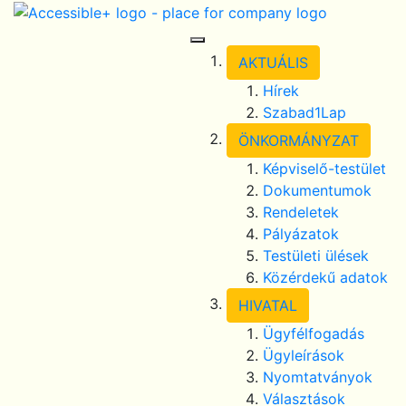
Skip Navigation
selected
Toggle Navigation
AKTUÁLIS
Hírek
Szabad1Lap
ÖNKORMÁNYZAT
Képviselő-testület
Dokumentumok
Rendeletek
Pályázatok
Testületi ülések
Közérdekű adatok
HIVATAL
Ügyfélfogadás
Ügyleírások
Nyomtatványok
Választások