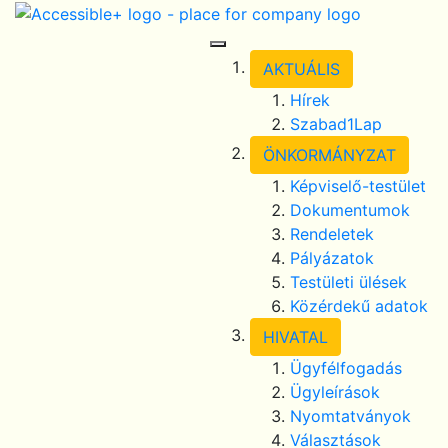
Skip Navigation
selected
Toggle Navigation
AKTUÁLIS
Hírek
Szabad1Lap
ÖNKORMÁNYZAT
Képviselő-testület
Dokumentumok
Rendeletek
Pályázatok
Testületi ülések
Közérdekű adatok
HIVATAL
Ügyfélfogadás
Ügyleírások
Nyomtatványok
Választások