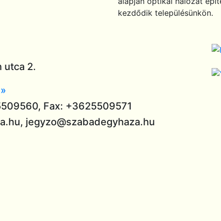
alapján optikai hálózat épí
kezdődik településünkön.
 utca 2.
»
5509560, Fax: +3625509571
za.hu, jegyzo@szabadegyhaza.hu