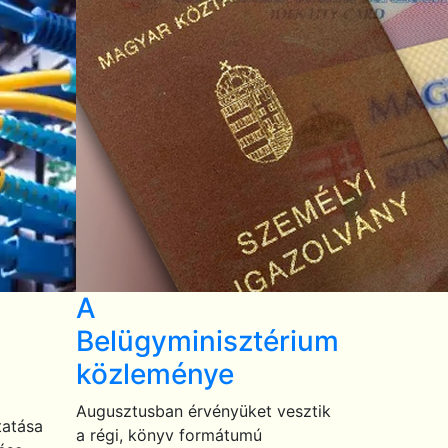
A
Belügyminisztérium
közleménye
Augusztusban érvényüket vesztik
tatása
a régi, könyv formátumú