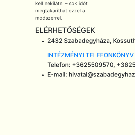
kell nekilátni – sok időt
megtakaríthat ezzel a
módszerrel.
ELÉRHETŐSÉGEK
2432 Szabadegyháza, Kossuth
INTÉZMÉNYI TELEFONKÖNYV 
Telefon: +3625509570, +362
E-mail: hivatal@szabadegyha