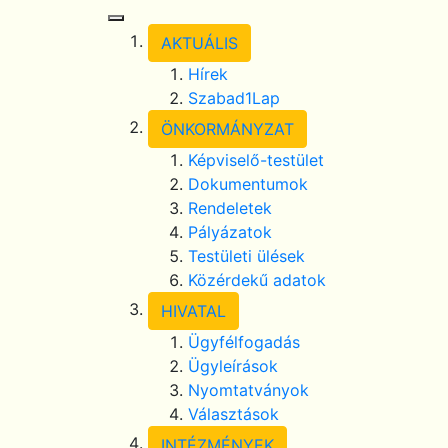
Toggle Navigation
AKTUÁLIS
Hírek
Szabad1Lap
ÖNKORMÁNYZAT
Képviselő-testület
Dokumentumok
Rendeletek
Pályázatok
Testületi ülések
Közérdekű adatok
HIVATAL
Ügyfélfogadás
Ügyleírások
Nyomtatványok
Választások
INTÉZMÉNYEK