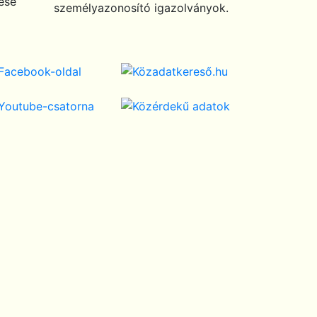
tése
személyazonosító igazolványok.