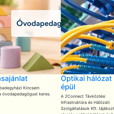
ásajánlat
Optikai hálózat
épül
badegyházi Kincsem
 óvodapedagógust keres.
A 2Connect Távközlési
Infrastruktúra és Hálózati
Szolgáltatások Kft. tájékoz