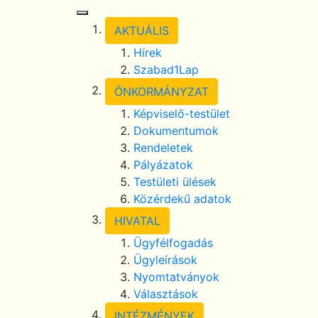
Toggle Navigation
AKTUÁLIS
Hírek
Szabad1Lap
ÖNKORMÁNYZAT
Képviselő-testület
Dokumentumok
Rendeletek
Pályázatok
Testületi ülések
Közérdekű adatok
HIVATAL
Ügyfélfogadás
Ügyleírások
Nyomtatványok
Választások
INTÉZMÉNYEK