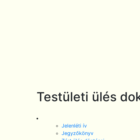
Testületi ülés d
Jelenléti ív
Jegyzőkönyv