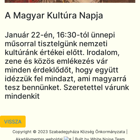
A Magyar Kultúra Napja
Január 22-én, 16:30-tól ünnepi
műsorral tisztelgünk nemzeti
kultúránk értékei előtt. Irodalom,
zene és közös emlékezés vár
minden érdeklődőt, hogy együtt
idézzük fel mindazt, ami magyarrá
tesz bennünket. Szeretettel várunk
mindenkit
VISSZA
Scroll To Top
Copyright © 2023 Szabadegyháza Község Önkormányzata |
Akadálymentes weboldal
| Built by White Noise Team