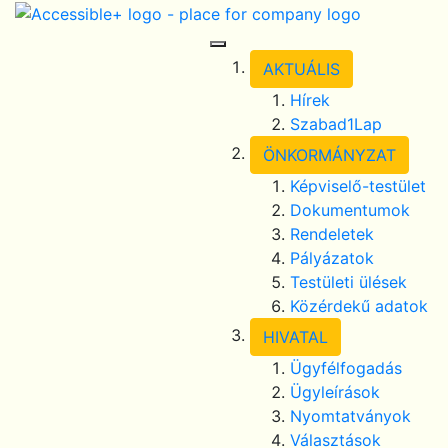
Skip Navigation
selected
Toggle Navigation
AKTUÁLIS
Hírek
Szabad1Lap
ÖNKORMÁNYZAT
Képviselő-testület
Dokumentumok
Rendeletek
Pályázatok
Testületi ülések
Közérdekű adatok
HIVATAL
Ügyfélfogadás
Ügyleírások
Nyomtatványok
Választások