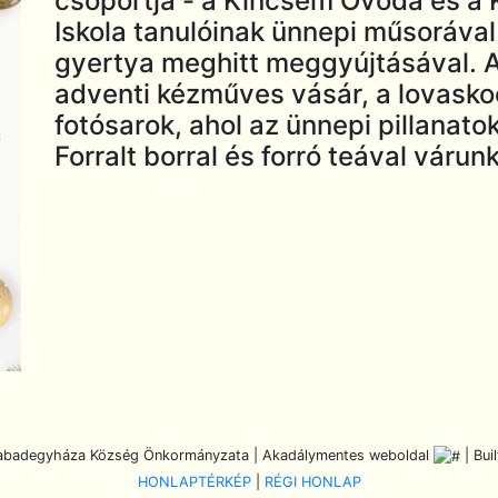
csoportja - a Kincsem Óvoda és a 
Iskola tanulóinak ünnepi műsorával
gyertya meghitt meggyújtásával. A
adventi kézműves vásár, a lovasko
fotósarok, ahol az ünnepi pillana
Forralt borral és forró teával várun
abadegyháza Község Önkormányzata | Akadálymentes weboldal
| Bui
HONLAPTÉRKÉP
|
RÉGI HONLAP