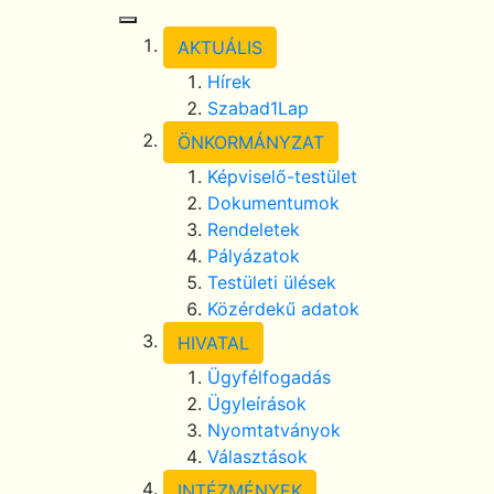
Toggle Navigation
AKTUÁLIS
Hírek
Szabad1Lap
ÖNKORMÁNYZAT
Képviselő-testület
Dokumentumok
Rendeletek
Pályázatok
Testületi ülések
Közérdekű adatok
HIVATAL
Ügyfélfogadás
Ügyleírások
Nyomtatványok
Választások
INTÉZMÉNYEK