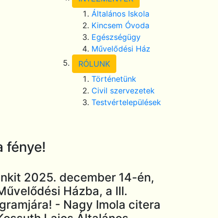
Általános Iskola
Kincsem Óvoda
Egészségügy
Művelődési Ház
RÓLUNK
Történetünk
Civil szervezetek
Testvértelepülések
a fénye!
enkit 2025. december 14-én,
űvelődési Házba, a III.
gramjára! - Nagy Imola citera