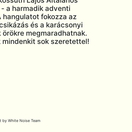
Kossuth Lajos Általános
 - a harmadik adventi
 hangulatot fokozza az
csikázás és a karácsonyi
tok örökre megmaradhatnak.
k mindenkit sok szeretettel!
lt by White Noise Team