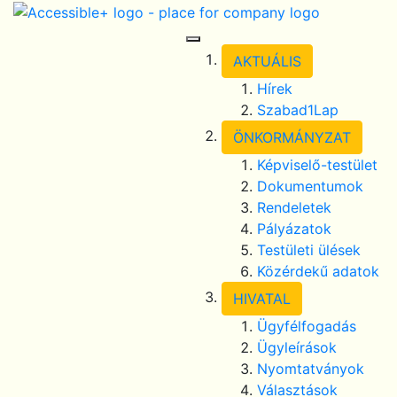
Skip Navigation
selected
Toggle Navigation
AKTUÁLIS
Hírek
Szabad1Lap
ÖNKORMÁNYZAT
Képviselő-testület
Dokumentumok
Rendeletek
Pályázatok
Testületi ülések
Közérdekű adatok
HIVATAL
Ügyfélfogadás
Ügyleírások
Nyomtatványok
Választások