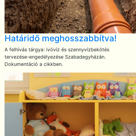
Határidő meghosszabbítva!
A felhívás tárgya: ivóvíz és szennyvízbekötés
tervezése-engedélyezése Szabadegyházán.
Dokumentáció a cikkben.