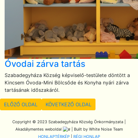
Óvodai zárva tartás
Szabadegyháza Község képviselő-testülete döntött a
Kincsem Óvoda-Mini Bölcsőde és Konyha nyári zárva
tartásának időszakáról.
ELŐZŐ OLDAL
KÖVETKEZŐ OLDAL
Scroll To Top
Copyright © 2023 Szabadegyháza Község Önkormányzata |
Akadálymentes weboldal
| Built by White Noise Team
HONLAPTÉRKÉP
|
RÉGI HONLAP