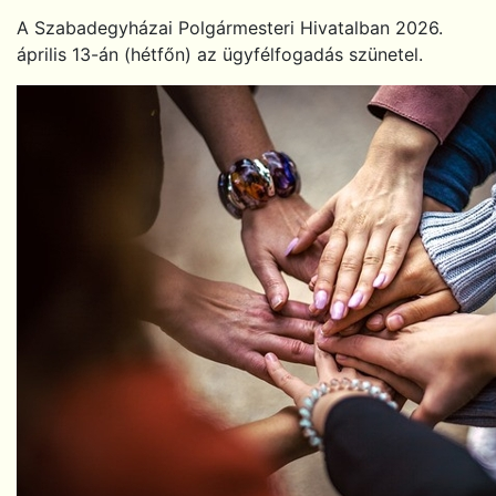
A Szabadegyházai Polgármesteri Hivatalban 2026.
április 13-án (hétfőn) az ügyfélfogadás szünetel.