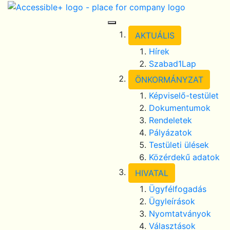
Skip Navigation
selected
Toggle Navigation
AKTUÁLIS
Hírek
Szabad1Lap
ÖNKORMÁNYZAT
Képviselő-testület
Dokumentumok
Rendeletek
Pályázatok
Testületi ülések
Közérdekű adatok
HIVATAL
Ügyfélfogadás
Ügyleírások
Nyomtatványok
Választások