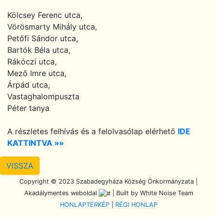
Kölcsey Ferenc utca,
Vörösmarty Mihály utca,
Petőfi Sándor utca,
Bartók Béla utca,
Rákóczi utca,
Mező Imre utca,
Árpád utca,
Vastaghalompuszta
Péter tanya
A részletes felhívás és a felolvasólap elérhető
IDE
KATTINTVA »»
VISSZA
Scroll To Top
Copyright © 2023 Szabadegyháza Község Önkormányzata |
Akadálymentes weboldal
| Built by White Noise Team
HONLAPTÉRKÉP
|
RÉGI HONLAP