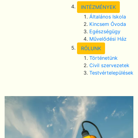
INTÉZMÉNYEK
Általános Iskola
Kincsem Óvoda
Egészségügy
Művelődési Ház
RÓLUNK
Történetünk
Civil szervezetek
Testvértelepülések