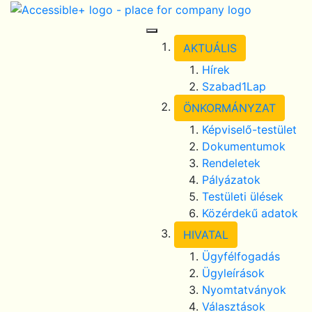
Skip Navigation
selected
Toggle Navigation
AKTUÁLIS
Hírek
Szabad1Lap
ÖNKORMÁNYZAT
Képviselő-testület
Dokumentumok
Rendeletek
Pályázatok
Testületi ülések
Közérdekű adatok
HIVATAL
Ügyfélfogadás
Ügyleírások
Nyomtatványok
Választások