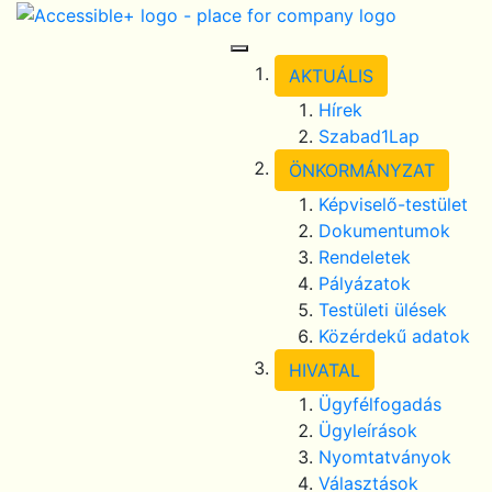
Skip Navigation
selected
Toggle Navigation
AKTUÁLIS
Hírek
Szabad1Lap
ÖNKORMÁNYZAT
Képviselő-testület
Dokumentumok
Rendeletek
Pályázatok
Testületi ülések
Közérdekű adatok
HIVATAL
Ügyfélfogadás
Ügyleírások
Nyomtatványok
Választások