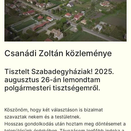
Csanádi Zoltán közleménye
Tisztelt Szabadegyháziak! 2025.
augusztus 26-án lemondtam
polgármesteri tisztségemről.
Köszönöm, hogy két választáson is bizalmat
szavaztak nekem és a testületnek.
Hosszas gondolkodás után hoztam meg döntésemet a
településünk érdekében. Távozásom legfőbb indoka a