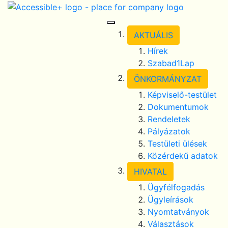
Skip Navigation
selected
Toggle Navigation
AKTUÁLIS
Hírek
Szabad1Lap
ÖNKORMÁNYZAT
Képviselő-testület
Dokumentumok
Rendeletek
Pályázatok
Testületi ülések
Közérdekű adatok
HIVATAL
Ügyfélfogadás
Ügyleírások
Nyomtatványok
Választások